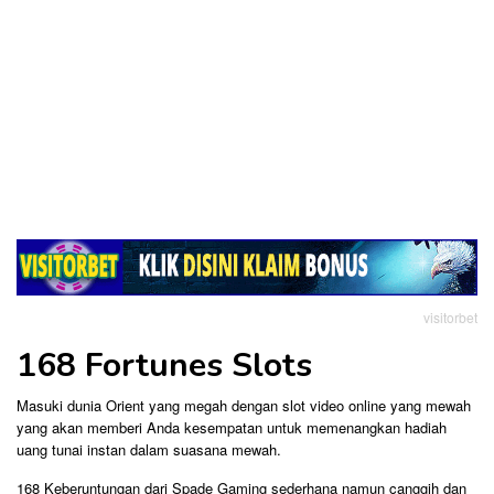
visitorbet
168 Fortunes Slots
Masuki dunia Orient yang megah dengan slot video online yang mewah
yang akan memberi Anda kesempatan untuk memenangkan hadiah
uang tunai instan dalam suasana mewah.
168 Keberuntungan dari Spade Gaming sederhana namun canggih dan