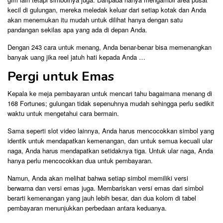
kecil di gulungan, mereka meledak keluar dari setiap kotak dan Anda
akan menemukan itu mudah untuk dilihat hanya dengan satu
pandangan sekilas apa yang ada di depan Anda.
Dengan 243 cara untuk menang, Anda benar-benar bisa memenangkan
banyak uang jika reel jatuh hati kepada Anda …
Pergi untuk Emas
Kepala ke meja pembayaran untuk mencari tahu bagaimana menang di
168 Fortunes; gulungan tidak sepenuhnya mudah sehingga perlu sedikit
waktu untuk mengetahui cara bermain.
Sama seperti slot video lainnya, Anda harus mencocokkan simbol yang
identik untuk mendapatkan kemenangan, dan untuk semua kecuali ular
naga, Anda harus mendapatkan setidaknya tiga. Untuk ular naga, Anda
hanya perlu mencocokkan dua untuk pembayaran.
Namun, Anda akan melihat bahwa setiap simbol memiliki versi
berwarna dan versi emas juga. Membariskan versi emas dari simbol
berarti kemenangan yang jauh lebih besar, dan dua kolom di tabel
pembayaran menunjukkan perbedaan antara keduanya.