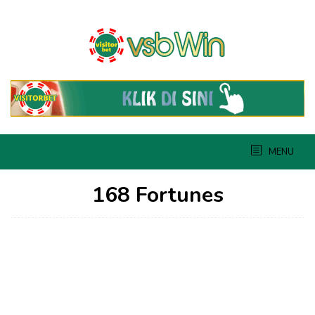
Skip
to
content
MENU
168 Fortunes
By
admin
Posted
on
April
29,
2019