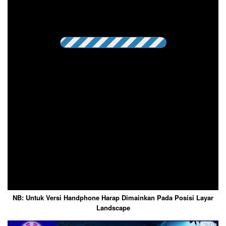
NB: Untuk Versi Handphone Harap Dimainkan Pada Posisi Layar
Landscape