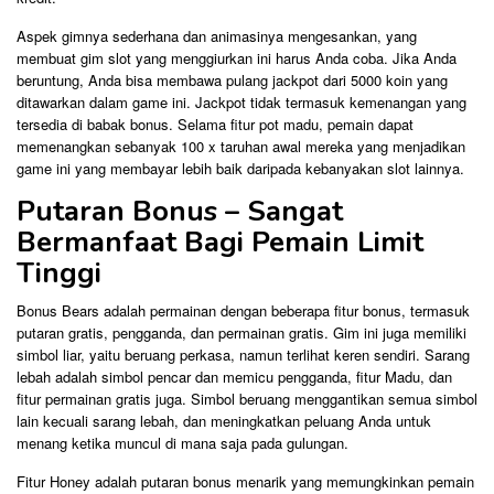
Aspek gimnya sederhana dan animasinya mengesankan, yang
membuat gim slot yang menggiurkan ini harus Anda coba. Jika Anda
beruntung, Anda bisa membawa pulang jackpot dari 5000 koin yang
ditawarkan dalam game ini. Jackpot tidak termasuk kemenangan yang
tersedia di babak bonus. Selama fitur pot madu, pemain dapat
memenangkan sebanyak 100 x taruhan awal mereka yang menjadikan
game ini yang membayar lebih baik daripada kebanyakan slot lainnya.
Putaran Bonus – Sangat
Bermanfaat Bagi Pemain Limit
Tinggi
Bonus Bears adalah permainan dengan beberapa fitur bonus, termasuk
putaran gratis, pengganda, dan permainan gratis. Gim ini juga memiliki
simbol liar, yaitu beruang perkasa, namun terlihat keren sendiri. Sarang
lebah adalah simbol pencar dan memicu pengganda, fitur Madu, dan
fitur permainan gratis juga. Simbol beruang menggantikan semua simbol
lain kecuali sarang lebah, dan meningkatkan peluang Anda untuk
menang ketika muncul di mana saja pada gulungan.
Fitur Honey adalah putaran bonus menarik yang memungkinkan pemain