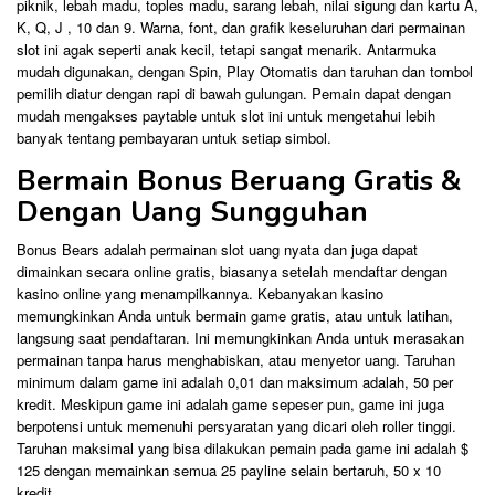
piknik, lebah madu, toples madu, sarang lebah, nilai sigung dan kartu A,
K, Q, J , 10 dan 9. Warna, font, dan grafik keseluruhan dari permainan
slot ini agak seperti anak kecil, tetapi sangat menarik. Antarmuka
mudah digunakan, dengan Spin, Play Otomatis dan taruhan dan tombol
pemilih diatur dengan rapi di bawah gulungan. Pemain dapat dengan
mudah mengakses paytable untuk slot ini untuk mengetahui lebih
banyak tentang pembayaran untuk setiap simbol.
Bermain Bonus Beruang Gratis &
Dengan Uang Sungguhan
Bonus Bears adalah permainan slot uang nyata dan juga dapat
dimainkan secara online gratis, biasanya setelah mendaftar dengan
kasino online yang menampilkannya. Kebanyakan kasino
memungkinkan Anda untuk bermain game gratis, atau untuk latihan,
langsung saat pendaftaran. Ini memungkinkan Anda untuk merasakan
permainan tanpa harus menghabiskan, atau menyetor uang. Taruhan
minimum dalam game ini adalah 0,01 dan maksimum adalah, 50 per
kredit. Meskipun game ini adalah game sepeser pun, game ini juga
berpotensi untuk memenuhi persyaratan yang dicari oleh roller tinggi.
Taruhan maksimal yang bisa dilakukan pemain pada game ini adalah $
125 dengan memainkan semua 25 payline selain bertaruh, 50 x 10
kredit.