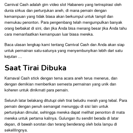
Carnival Cash adalah gim video slot Habanero yang terinspirasi oleh
dunia sirkus dan pertunjukan aneh, di mana pemain dengan
kemampuan yang tidak biasa akan berkumpul untuk tampil dan
memukau penonton. Para pengembang telah mengumpulkan banyak
orang berbakat di sini, dan jika Anda bisa menang besar jika Anda tahu
cara memanfaatkan kemampuan luar biasa mereka.
Baca ulasan lengkap kami tentang Carnival Cash dan Anda akan siap
untuk permainan satu-satunya yang menyembunyikan lebih dari satu
kejutan …
Saat Tirai Dibuka
Karnaval Cash stick dengan tema acara aneh terus menerus, dan
dengan demikian memberikan semesta permainan yang unik dan
koheren untuk dinikmati para pemain.
Seluruh latar belakang ditutupi oleh tirai beludru merah yang tebal. Para
pemain dengan penuh semangat menunggu di sisi lain untuk
pertunjukan dimulai, sehingga mereka dapat melihat penonton di mata
mereka untuk pertama kalinya. Gulungan itu sendiri berada di latar
depan, di bawah sorotan dan terang benderang oleh bola lampu di
sekelilingnya.