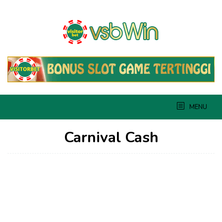
Skip
to
content
MENU
Carnival Cash
By
admin
Posted
on
April
25,
2019