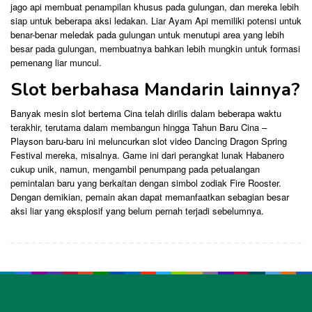
jago api membuat penampilan khusus pada gulungan, dan mereka lebih
siap untuk beberapa aksi ledakan. Liar Ayam Api memiliki potensi untuk
benar-benar meledak pada gulungan untuk menutupi area yang lebih
besar pada gulungan, membuatnya bahkan lebih mungkin untuk formasi
pemenang liar muncul.
Slot berbahasa Mandarin lainnya?
Banyak mesin slot bertema Cina telah dirilis dalam beberapa waktu
terakhir, terutama dalam membangun hingga Tahun Baru Cina –
Playson baru-baru ini meluncurkan slot video Dancing Dragon Spring
Festival mereka, misalnya. Game ini dari perangkat lunak Habanero
cukup unik, namun, mengambil penumpang pada petualangan
pemintalan baru yang berkaitan dengan simbol zodiak Fire Rooster.
Dengan demikian, pemain akan dapat memanfaatkan sebagian besar
aksi liar yang eksplosif yang belum pernah terjadi sebelumnya.