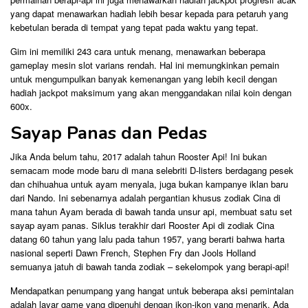
yang dapat menawarkan hadiah lebih besar kepada para petaruh yang
kebetulan berada di tempat yang tepat pada waktu yang tepat.
Gim ini memiliki 243 cara untuk menang, menawarkan beberapa
gameplay mesin slot varians rendah. Hal ini memungkinkan pemain
untuk mengumpulkan banyak kemenangan yang lebih kecil dengan
hadiah jackpot maksimum yang akan menggandakan nilai koin dengan
600x.
Sayap Panas dan Pedas
Jika Anda belum tahu, 2017 adalah tahun Rooster Api! Ini bukan
semacam mode mode baru di mana selebriti D-listers berdagang pesek
dan chihuahua untuk ayam menyala, juga bukan kampanye iklan baru
dari Nando. Ini sebenarnya adalah pergantian khusus zodiak Cina di
mana tahun Ayam berada di bawah tanda unsur api, membuat satu set
sayap ayam panas. Siklus terakhir dari Rooster Api di zodiak Cina
datang 60 tahun yang lalu pada tahun 1957, yang berarti bahwa harta
nasional seperti Dawn French, Stephen Fry dan Jools Holland
semuanya jatuh di bawah tanda zodiak – sekelompok yang berapi-api!
Mendapatkan penumpang yang hangat untuk beberapa aksi pemintalan
adalah layar game yang dipenuhi dengan ikon-ikon yang menarik. Ada