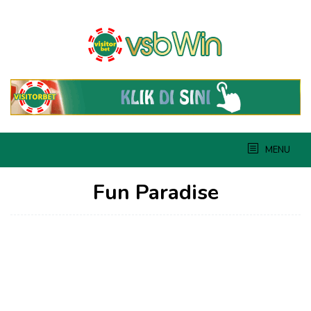
Skip
to
content
MENU
Fun Paradise
By
admin
Posted
on
April
29,
2019