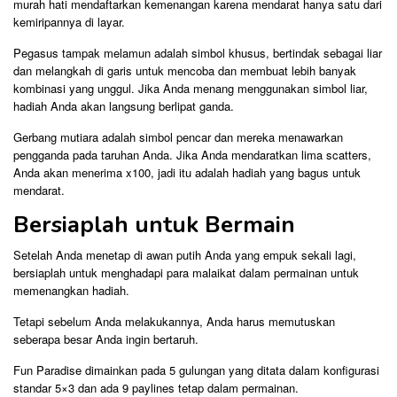
murah hati mendaftarkan kemenangan karena mendarat hanya satu dari
kemiripannya di layar.
Pegasus tampak melamun adalah simbol khusus, bertindak sebagai liar
dan melangkah di garis untuk mencoba dan membuat lebih banyak
kombinasi yang unggul. Jika Anda menang menggunakan simbol liar,
hadiah Anda akan langsung berlipat ganda.
Gerbang mutiara adalah simbol pencar dan mereka menawarkan
pengganda pada taruhan Anda. Jika Anda mendaratkan lima scatters,
Anda akan menerima x100, jadi itu adalah hadiah yang bagus untuk
mendarat.
Bersiaplah untuk Bermain
Setelah Anda menetap di awan putih Anda yang empuk sekali lagi,
bersiaplah untuk menghadapi para malaikat dalam permainan untuk
memenangkan hadiah.
Tetapi sebelum Anda melakukannya, Anda harus memutuskan
seberapa besar Anda ingin bertaruh.
Fun Paradise dimainkan pada 5 gulungan yang ditata dalam konfigurasi
standar 5×3 dan ada 9 paylines tetap dalam permainan.