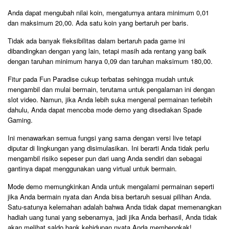
Anda dapat mengubah nilai koin, mengaturnya antara minimum 0,01
dan maksimum 20,00. Ada satu koin yang bertaruh per baris.
Tidak ada banyak fleksibilitas dalam bertaruh pada game ini
dibandingkan dengan yang lain, tetapi masih ada rentang yang baik
dengan taruhan minimum hanya 0,09 dan taruhan maksimum 180,00.
Fitur pada Fun Paradise cukup terbatas sehingga mudah untuk
mengambil dan mulai bermain, terutama untuk pengalaman ini dengan
slot video. Namun, jika Anda lebih suka mengenal permainan terlebih
dahulu, Anda dapat mencoba mode demo yang disediakan Spade
Gaming.
Ini menawarkan semua fungsi yang sama dengan versi live tetapi
diputar di lingkungan yang disimulasikan. Ini berarti Anda tidak perlu
mengambil risiko sepeser pun dari uang Anda sendiri dan sebagai
gantinya dapat menggunakan uang virtual untuk bermain.
Mode demo memungkinkan Anda untuk mengalami permainan seperti
jika Anda bermain nyata dan Anda bisa bertaruh sesuai pilihan Anda.
Satu-satunya kelemahan adalah bahwa Anda tidak dapat memenangkan
hadiah uang tunai yang sebenarnya, jadi jika Anda berhasil, Anda tidak
akan melihat saldo bank kehidupan nyata Anda membengkak!