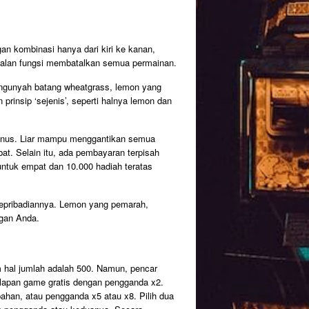
n kombinasi hanya dari kiri ke kanan,
galan fungsi membatalkan semua permainan.
engunyah batang wheatgrass, lemon yang
prinsip ‘sejenis’, seperti halnya lemon dan
 bonus. Liar mampu menggantikan semua
at. Selain itu, ada pembayaran terpisah
untuk empat dan 10.000 hadiah teratas
epribadiannya. Lemon yang pemarah,
gan Anda.
m hal jumlah adalah 500. Namun, pencar
elapan game gratis dengan pengganda x2.
bahan, atau pengganda x5 atau x8. Pilih dua