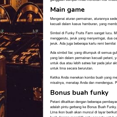
Main game
Mengenai aturan permainan, aturannya sede
kecuali dalam kasus hamburan, yang memba
Simbol di Funky Fruits Farm sangat lucu.
menggerutu, jeruk yang menyeringai, dua cer
jeruk. Ada juga beberapa kartu remi bernilai
Ada simbol liar, yang ditumpuk di semua g
yang lain dalam permainan kecuali petani, 
untuk dua atau lebih satwa liar pada jalur
untuk lima secara berurutan.
Ketika Anda menekan kombo buah yang men
misalnya, menatap Anda dan mendengus. P
Bonus buah funky
Petani dikaitkan dengan beberapa pembayar
adalah pintu gerbang ke Bonus Buah Funky.
Lima ikon buah akan muncul di layar beriku