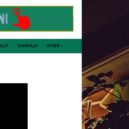
SLOT
GAMEPLAY
OTHER