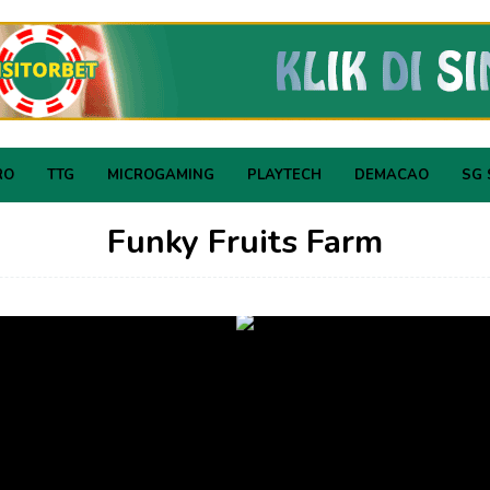
RO
TTG
MICROGAMING
PLAYTECH
DEMACAO
SG 
Funky Fruits Farm