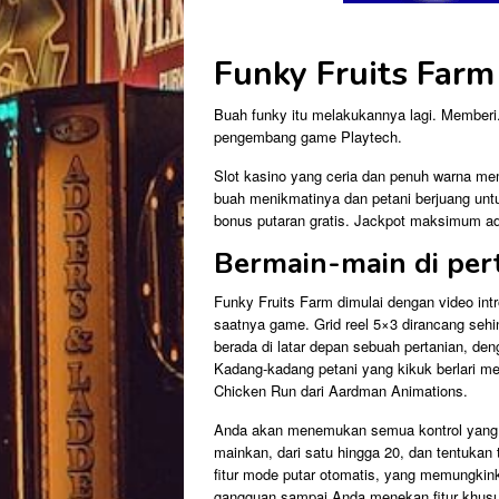
Funky Fruits Farm
Buah funky itu melakukannya lagi. Memberi.
pengembang game Playtech.
Slot kasino yang ceria dan penuh warna me
buah menikmatinya dan petani berjuang untu
bonus putaran gratis. Jackpot maksimum a
Bermain-main di per
Funky Fruits Farm dimulai dengan video int
saatnya game. Grid reel 5×3 dirancang seh
berada di latar depan sebuah pertanian, deng
Kadang-kadang petani yang kikuk berlari mel
Chicken Run dari Aardman Animations.
Anda akan menemukan semua kontrol yang bi
mainkan, dari satu hingga 20, dan tentukan 
fitur mode putar otomatis, yang memungkink
gangguan sampai Anda menekan fitur khusus