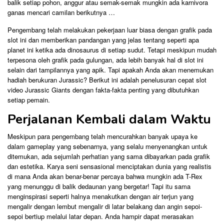
balik setiap pohon, anggur atau semak-semak mungkin ada karnivora
ganas mencari camilan berikutnya …
Pengembang telah melakukan pekerjaan luar biasa dengan grafik pada
slot ini dan memberikan pandangan yang jelas tentang seperti apa
planet ini ketika ada dinosaurus di setiap sudut. Tetapi meskipun mudah
terpesona oleh grafik pada gulungan, ada lebih banyak hal di slot ini
selain dari tampilannya yang apik. Tapi apakah Anda akan menemukan
hadiah berukuran Jurassic? Berikut ini adalah penelusuran cepat slot
video Jurassic Giants dengan fakta-fakta penting yang dibutuhkan
setiap pemain.
Perjalanan Kembali dalam Waktu
Meskipun para pengembang telah mencurahkan banyak upaya ke
dalam gameplay yang sebenarnya, yang selalu menyenangkan untuk
ditemukan, ada sejumlah perhatian yang sama dibayarkan pada grafik
dan estetika. Karya seni sensasional menciptakan dunia yang realistis
di mana Anda akan benar-benar percaya bahwa mungkin ada T-Rex
yang menunggu di balik dedaunan yang bergetar! Tapi itu sama
menginspirasi seperti halnya menakutkan dengan air terjun yang
mengalir dengan lembut mengalir di latar belakang dan angin sepoi-
sepoi bertiup melalui latar depan. Anda hampir dapat merasakan