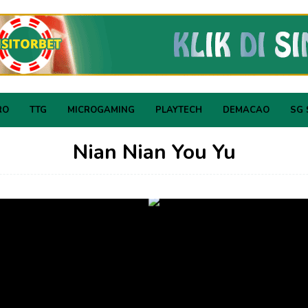
RO
TTG
MICROGAMING
PLAYTECH
DEMACAO
SG 
Nian Nian You Yu