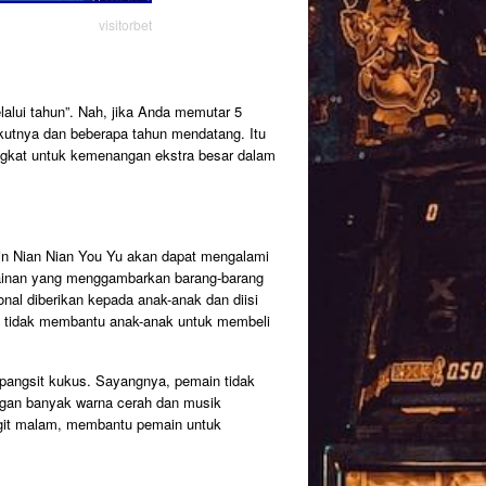
visitorbet
alui tahun”. Nah, jika Anda memutar 5
ikutnya dan beberapa tahun mendatang. Itu
ingkat untuk kemenangan ekstra besar dalam
in Nian Nian You Yu akan dapat mengalami
mainan yang menggambarkan barang-barang
nal diberikan kepada anak-anak dan diisi
in tidak membantu anak-anak untuk membeli
 pangsit kukus. Sayangnya, pemain tidak
engan banyak warna cerah dan musik
langit malam, membantu pemain untuk