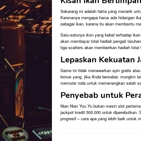
Kisah Ikan Berlimpa
Sekarang ini adalah fakta yang menarik un
Karenanya mengapa harus ada hidangan ikan
sebagai ikan, karena itu akan membantu m
Satu-satunya ikon yang kebal terhadap ikan
akan membayar total hadiah pengali taruhan
tiga scatters akan memberikan hadiah tota
Lepaskan Kekuatan J
Game ini tidak menawarkan spin gratis at
bonus yang, jika Anda bersabar, mungkin te
memutar roda untuk memenangkan salah satu 
Penyebab untuk Per
Nian Nian You Yu bukan mesin slot pertama 
jackpot kredit 500.000 untuk diperebutkan.
progresif – cara apa yang lebih baik untuk