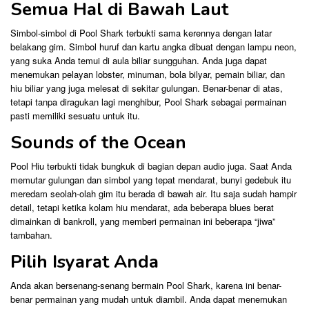
Semua Hal di Bawah Laut
Simbol-simbol di Pool Shark terbukti sama kerennya dengan latar
belakang gim. Simbol huruf dan kartu angka dibuat dengan lampu neon,
yang suka Anda temui di aula biliar sungguhan. Anda juga dapat
menemukan pelayan lobster, minuman, bola bilyar, pemain biliar, dan
hiu biliar yang juga melesat di sekitar gulungan. Benar-benar di atas,
tetapi tanpa diragukan lagi menghibur, Pool Shark sebagai permainan
pasti memiliki sesuatu untuk itu.
Sounds of the Ocean
Pool Hiu terbukti tidak bungkuk di bagian depan audio juga. Saat Anda
memutar gulungan dan simbol yang tepat mendarat, bunyi gedebuk itu
meredam seolah-olah gim itu berada di bawah air. Itu saja sudah hampir
detail, tetapi ketika kolam hiu mendarat, ada beberapa blues berat
dimainkan di bankroll, yang memberi permainan ini beberapa “jiwa”
tambahan.
Pilih Isyarat Anda
Anda akan bersenang-senang bermain Pool Shark, karena ini benar-
benar permainan yang mudah untuk diambil. Anda dapat menemukan