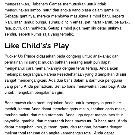
mengesankan, Habanero Games memutuskan untuk tidak
menggunakan simbol huruf dan angka yang biasa dalam game ini.
Sebagai gantinya, mereka membawa masuknya simbol baru, seperti
ikan, sitar, jamur, bunga, sumur, cincin emas, peti harta karun, pelawak,
raja, putri, dan mahkota. Setiap simbol juga memiliki detail uniknya
sendiri, seperti kumis raja yang terbalik.
Like Child’s’s Play
Pucker Up Prince didasarkan pada dongeng untuk anak-anak dan
permainan ini sangat mudah bahkan seorang anak pun dapat
mengetahui cara memainkannya dengan terus terang. Anda akan
melompat kegirangan, karena kesederhanaan yang ditampilkan di sini
sangat mencengangkan. Ada dua baris dalam antarmuka pengguna
yang perlu Anda perhatikan. Setiap baris menawarkan cara bagi Anda
untuk mengubah pengalaman gim.
Baris bawah akan memungkinkan Anda untuk mengayuh penuh ke
medali, karena Anda dapat menekan garis maks, taruhan garis maks,
taruhan maks, dan main otomatis. Anda juga dapat mengakses fitur
paytable, gamble, dan memutar di baris bawah ini. Di baris atas, Anda
dapat mengubah koin, putaran, garis, dan taruhan, bersama dengan
melihat total taruhan dan angka kemenangan total. Anda dapat