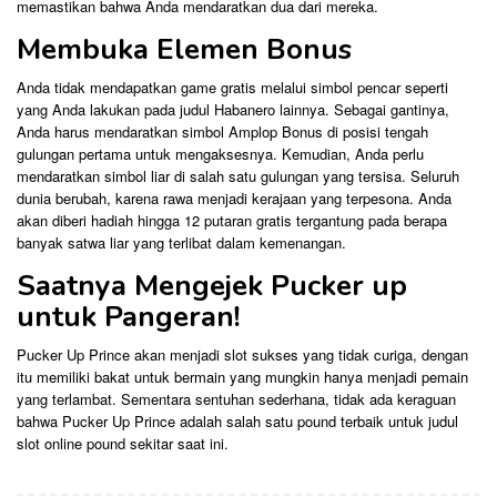
memastikan bahwa Anda mendaratkan dua dari mereka.
Membuka Elemen Bonus
Anda tidak mendapatkan game gratis melalui simbol pencar seperti
yang Anda lakukan pada judul Habanero lainnya. Sebagai gantinya,
Anda harus mendaratkan simbol Amplop Bonus di posisi tengah
gulungan pertama untuk mengaksesnya. Kemudian, Anda perlu
mendaratkan simbol liar di salah satu gulungan yang tersisa. Seluruh
dunia berubah, karena rawa menjadi kerajaan yang terpesona. Anda
akan diberi hadiah hingga 12 putaran gratis tergantung pada berapa
banyak satwa liar yang terlibat dalam kemenangan.
Saatnya Mengejek Pucker up
untuk Pangeran!
Pucker Up Prince akan menjadi slot sukses yang tidak curiga, dengan
itu memiliki bakat untuk bermain yang mungkin hanya menjadi pemain
yang terlambat. Sementara sentuhan sederhana, tidak ada keraguan
bahwa Pucker Up Prince adalah salah satu pound terbaik untuk judul
slot online pound sekitar saat ini.