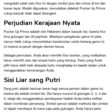
mengubah salah satu fitur ini dengan simbol plus dan minus di kiri dan
kanan layar. Mudah digunakan, kemudahan didekati Pucker Up Prince
cukup banyak tidak dapat disangkal.
Perjudian Kerajaan Nyata
Pucker Up Prince adalah slot Habanero dalam banyak hal, karena fitur
lima gulungan dan 25 paylines. Meskipun pengaturan game ini jelas,
namun tidak cukup menceritakan keseluruhan cerita tentang game ini.
Ini karena ia penuh dengan elemen bonus.
Sebagai permulaan, Anda akan memiliki fitur taruhan, yang melibatkan
harus memilih satu dari empat kartu yang tertutup. Kartu yang Anda
pilih harus lebih baik daripada kartu menghadap ke bawah dealer untuk
menggandakan kemenangan Anda.
Sisi Liar sang Putri
Sang putri adalah bantuan besar bagi semua pemain dalam game ini,
karena dia adalah simbol liar. Dia hanya muncul di gulungan 2, 3, 4 dan
5, tetapi dia menggandakan pembayaran hadiah Anda ketika terlibat
dalam kombinasi pemenang. Simbol pencar adalah mahkota dan simbol
ini dapat membayar di mana saja pada gulungan, Anda hanya perlu