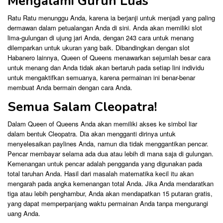
Mengalami Gurun Luas
Ratu Ratu menunggu Anda, karena ia berjanji untuk menjadi yang paling
dermawan dalam petualangan Anda di sini. Anda akan memiliki slot
lima-gulungan di ujung jari Anda, dengan 243 cara untuk menang
dilemparkan untuk ukuran yang baik. Dibandingkan dengan slot
Habanero lainnya, Queen of Queens menawarkan sejumlah besar cara
untuk menang dan Anda tidak akan bertaruh pada setiap lini individu
untuk mengaktifkan semuanya, karena permainan ini benar-benar
membuat Anda bermain dengan cara Anda.
Semua Salam Cleopatra!
Dalam Queen of Queens Anda akan memiliki akses ke simbol liar
dalam bentuk Cleopatra. Dia akan mengganti dirinya untuk
menyelesaikan paylines Anda, namun dia tidak menggantikan pencar.
Pencar membayar selama ada dua atau lebih di mana saja di gulungan.
Kemenangan untuk pencar adalah pengganda yang digunakan pada
total taruhan Anda. Hasil dari masalah matematika kecil itu akan
mengarah pada angka kemenangan total Anda. Jika Anda mendaratkan
tiga atau lebih penghambur, Anda akan mendapatkan 15 putaran gratis,
yang dapat memperpanjang waktu permainan Anda tanpa mengurangi
uang Anda.