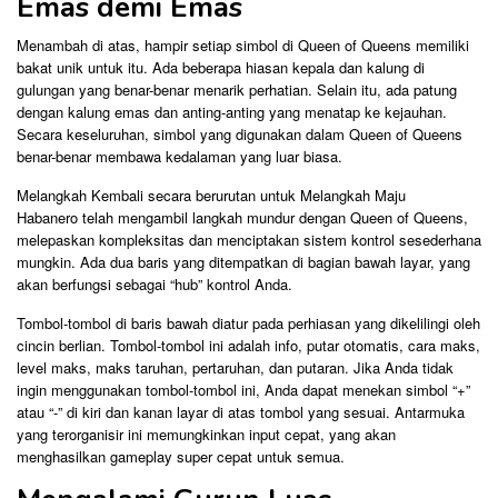
Emas demi Emas
Menambah di atas, hampir setiap simbol di Queen of Queens memiliki
bakat unik untuk itu. Ada beberapa hiasan kepala dan kalung di
gulungan yang benar-benar menarik perhatian. Selain itu, ada patung
dengan kalung emas dan anting-anting yang menatap ke kejauhan.
Secara keseluruhan, simbol yang digunakan dalam Queen of Queens
benar-benar membawa kedalaman yang luar biasa.
Melangkah Kembali secara berurutan untuk Melangkah Maju
Habanero telah mengambil langkah mundur dengan Queen of Queens,
melepaskan kompleksitas dan menciptakan sistem kontrol sesederhana
mungkin. Ada dua baris yang ditempatkan di bagian bawah layar, yang
akan berfungsi sebagai “hub” kontrol Anda.
Tombol-tombol di baris bawah diatur pada perhiasan yang dikelilingi oleh
cincin berlian. Tombol-tombol ini adalah info, putar otomatis, cara maks,
level maks, maks taruhan, pertaruhan, dan putaran. Jika Anda tidak
ingin menggunakan tombol-tombol ini, Anda dapat menekan simbol “+”
atau “-” di kiri dan kanan layar di atas tombol yang sesuai. Antarmuka
yang terorganisir ini memungkinkan input cepat, yang akan
menghasilkan gameplay super cepat untuk semua.