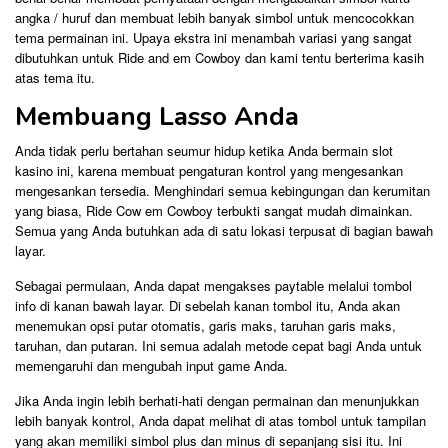
angka / huruf dan membuat lebih banyak simbol untuk mencocokkan
tema permainan ini. Upaya ekstra ini menambah variasi yang sangat
dibutuhkan untuk Ride and em Cowboy dan kami tentu berterima kasih
atas tema itu.
Membuang Lasso Anda
Anda tidak perlu bertahan seumur hidup ketika Anda bermain slot
kasino ini, karena membuat pengaturan kontrol yang mengesankan
mengesankan tersedia. Menghindari semua kebingungan dan kerumitan
yang biasa, Ride Cow em Cowboy terbukti sangat mudah dimainkan.
Semua yang Anda butuhkan ada di satu lokasi terpusat di bagian bawah
layar.
Sebagai permulaan, Anda dapat mengakses paytable melalui tombol
info di kanan bawah layar. Di sebelah kanan tombol itu, Anda akan
menemukan opsi putar otomatis, garis maks, taruhan garis maks,
taruhan, dan putaran. Ini semua adalah metode cepat bagi Anda untuk
memengaruhi dan mengubah input game Anda.
Jika Anda ingin lebih berhati-hati dengan permainan dan menunjukkan
lebih banyak kontrol, Anda dapat melihat di atas tombol untuk tampilan
yang akan memiliki simbol plus dan minus di sepanjang sisi itu. Ini