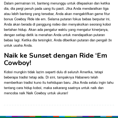
Dalam permainan ini, banteng menunggu untuk dilepaskan dan ketika
dia, dia pergi penuh pada uang itu pasti. Jika Anda mendaratkan tiga
atau lebih banteng yang tersebar, Anda akan mengaktifkan game fitur
bonus Cowboy Ride ide em. Selama putaran fokus bebas berputar ini,
Anda akan berada di panggung rodeo dan menyaksikan seorang koboi
bertahan hidup. Akan ada pengatur waktu yang mengatur kinerjanya,
dengan setiap detik ia menahan Anda untuk mendapatkan putaran
bebas lagi. Ketika dia tersingkir, Anda diberikan putaran dan pengali 3x
untuk usaha Anda.
Naik ke Sunset dengan Ride ‘Em
Cowboy!
Koboi mungkin tidak lazim seperti dulu di seluruh Amerika, tetapi
beberapa tradisi tetap ada. Di sini, tampaknya Habanero telah
memberikan tradisi kuno itu kehidupan baru. Jika Anda selalu ingin tahu
tentang cara hidup koboi, maka sekarang saatnya untuk naik dan
mencoba naik Naik Cowboy untuk ukuran!