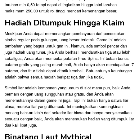
taruhan min 0,50 tetapi dapat ditingkatkan hingga total taruhan
maksimum 250,00 untuk rol tinggi mencari kemenangan besar.
Hadiah Ditumpuk Hingga Klaim
Meskipun Anda dapat memenangkan pembayaran dari pencocokan
simbol reguler pada gulungan, uang besar terletak. Game ini adalah
tambahan yang bagus untuk gim ini. Namun, ada simbol pencar dan
juga hadiah uang tunai, jika Anda berhasil mendaratkan tiga atau lebih
sekaligus, Anda akan membuka putaran Free Spins. Ini bukan bonus
putaran gratis yang paling murah hati, Anda hanya akan mendapatkan 7
putaran, dan fitur tidak dapat ditarik kembali. Satu-satunya keuntungan
adalah bahwa semua hadiah berlipat tiga dan jika tidak,
Simbol liar adalah komponen yang umum di slot mana pun, baik Anda
bermain dengan uang sungguhan atau gratis, dan Anda akan
menemukannya dalam game ini juga. Tapi ini bukan hanya satwa liar
biasa, mereka liar yang ditumpuk. Ini meningkatkan kemungkinan
menang bahkan lebih dari sekedar liar biasa dan hanya menyelesaikan
sesuatu dengan baik, Anda akan menemukan hadiah yang ditumpuk liar
dua kali lipat juga.
Binatang Laut Mythical