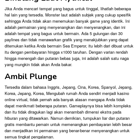
Jika Anda mencari tempat yang bagus untuk tinggal, lihatlah beberapa
hal lain yang tersedia. Monster laut adalah subjek yang cukup spesifik
sehingga Anda tidak akan menemukan banyak game yang identik. Ini
adalah permainan yang menyenangkan dan menyenangkan, dan ini
adalah tempat yang bagus untuk bermain. Ada 5 gulungan dan 30
paylines dan tidak menawarkan grafik yang menakjubkan yang dapat
ditemukan ketika Anda bermain Sea Emperor, itu lebih dari dibuat untuk
itu dengan pembayaran hingga x1000 taruhan. Dengan varian rendah
hingga menengah dan putaran bebas juga, ini adalah salah satu naga
yang mungkin tidak akan Anda bakar.
Ambil Plunge
Tersedia dalam bahasa Inggris, Jepang, Cina, Korea, Spanyol, Jepang,
Korea, Jepang, Korea, Mengubah rumah Anda sendiri menjadi kasino
online virtual, tidak pernah ada banyak alasan mengapa Anda tidak
dapat menikmati beberapa putaran. Gameplaynya bisa lebih kompleks
dan itu tidak diragukan lagi akan menambah dimensi ekstra pada
hiburan yang ditawarkan. Namun demikian, tumpukan liar dan putaran
gratis membantu pemain untuk memenangkan pembayaran lebih besar
dan menjadikan ini permainan yang benar-benar menyenangkan untuk
semua tingkat pengalaman.