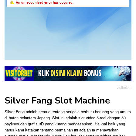
visitorbet
Silver Fang Slot Machine
Silver Fang adalah semua tentang serigala berburu beruang yang umum
di hutan belantara Jepang. Slot ini adalah slot video 5-reel dengan 50
paylines dan grafis 3D yang kurang mengesankan. Hal-hal baik yang
harus kami katakan tentang permainan ini adalah ia menawarkan
putaran gratis, pengganda, tumpukan liar, dan rentang pilihan taruhan