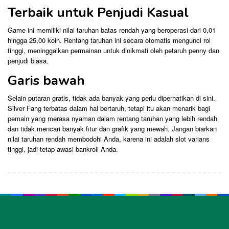
Terbaik untuk Penjudi Kasual
Game ini memiliki nilai taruhan batas rendah yang beroperasi dari 0,01
hingga 25,00 koin. Rentang taruhan ini secara otomatis mengunci rol
tinggi, meninggalkan permainan untuk dinikmati oleh petaruh penny dan
penjudi biasa.
Garis bawah
Selain putaran gratis, tidak ada banyak yang perlu diperhatikan di sini.
Silver Fang terbatas dalam hal bertaruh, tetapi itu akan menarik bagi
pemain yang merasa nyaman dalam rentang taruhan yang lebih rendah
dan tidak mencari banyak fitur dan grafik yang mewah. Jangan biarkan
nilai taruhan rendah membodohi Anda, karena ini adalah slot varians
tinggi, jadi tetap awasi bankroll Anda.