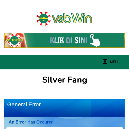
Skip
to
content
MENU
Silver Fang
By
admin
Posted
on
April
27,
2019