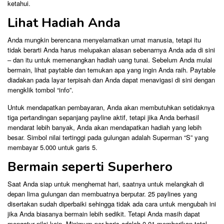
ketahui.
Lihat Hadiah Anda
Anda mungkin berencana menyelamatkan umat manusia, tetapi itu
tidak berarti Anda harus melupakan alasan sebenarnya Anda ada di sini
– dan itu untuk memenangkan hadiah uang tunai. Sebelum Anda mulai
bermain, lihat paytable dan temukan apa yang ingin Anda raih. Paytable
diadakan pada layar terpisah dan Anda dapat menavigasi di sini dengan
mengklik tombol “info”.
Untuk mendapatkan pembayaran, Anda akan membutuhkan setidaknya
tiga pertandingan sepanjang payline aktif, tetapi jika Anda berhasil
mendarat lebih banyak, Anda akan mendapatkan hadiah yang lebih
besar. Simbol nilai tertinggi pada gulungan adalah Superman “S” yang
membayar 5.000 untuk garis 5.
Bermain seperti Superhero
Saat Anda siap untuk menghemat hari, saatnya untuk melangkah di
depan lima gulungan dan membuatnya berputar. 25 paylines yang
disertakan sudah diperbaiki sehingga tidak ada cara untuk mengubah ini
jika Anda biasanya bermain lebih sedikit. Tetapi Anda masih dapat
mengatur nilai koin. Minimum per baris adalah 0,01 memberikan total