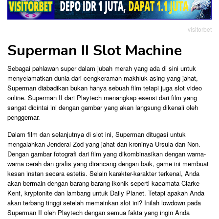
visitorbet
Superman II Slot Machine
Sebagai pahlawan super dalam jubah merah yang ada di sini untuk
menyelamatkan dunia dari cengkeraman makhluk asing yang jahat,
Superman diabadikan bukan hanya sebuah film tetapi juga slot video
online. Superman II dari Playtech menangkap esensi dari film yang
sangat dicintai ini dengan gambar yang akan langsung dikenali oleh
penggemar.
Dalam film dan selanjutnya di slot ini, Superman ditugasi untuk
mengalahkan Jenderal Zod yang jahat dan kroninya Ursula dan Non.
Dengan gambar fotografi dari film yang dikombinasikan dengan warna-
warna cerah dan grafis yang dirancang dengan baik, game ini membuat
kesan instan secara estetis. Selain karakter-karakter terkenal, Anda
akan bermain dengan barang-barang ikonik seperti kacamata Clarke
Kent, kryptonite dan lambang untuk Daily Planet. Tetapi apakah Anda
akan terbang tinggi setelah memainkan slot ini? Inilah lowdown pada
Superman II oleh Playtech dengan semua fakta yang ingin Anda