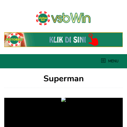
Skip
to
content
MENU
Superman
By
admin
Posted
on
April
28,
2019