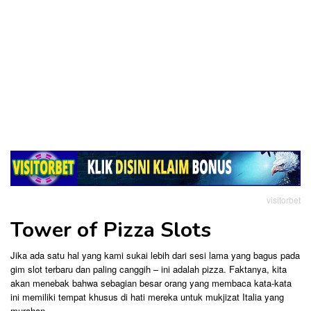
visitorbet
Tower of Pizza Slots
Jika ada satu hal yang kami sukai lebih dari sesi lama yang bagus pada
gim slot terbaru dan paling canggih – ini adalah pizza. Faktanya, kita
akan menebak bahwa sebagian besar orang yang membaca kata-kata
ini memiliki tempat khusus di hati mereka untuk mukjizat Italia yang
murahan.